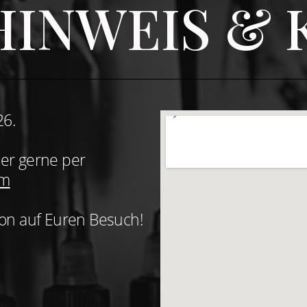
INWEIS & 
26.
der gerne per
om
chon auf Euren Besuch!